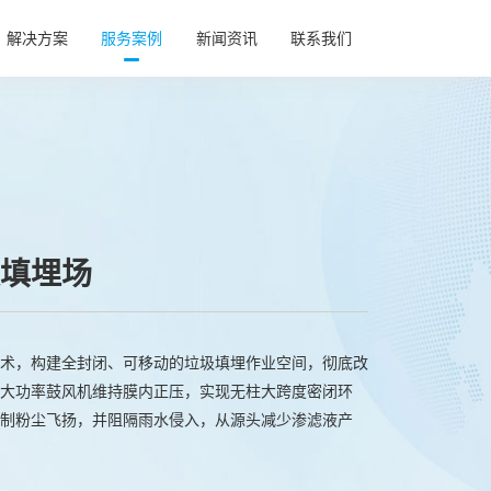
解决方案
服务案例
新闻资讯
联系我们
基坑气膜
基坑气膜
综合运动
综合运动
农业养殖
农业养殖
航空工业
航空工业
充气帐篷
充气帐篷
填埋场
术，构建全封闭、可移动的垃圾填埋作业空间，彻底改
大功率鼓风机维持膜内正压，实现无柱大跨度密闭环
制粉尘飞扬，并阻隔雨水侵入，从源头减少渗滤液产