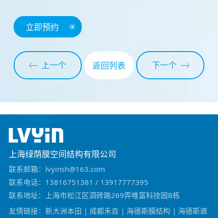
立即预约
上一个
下一个
返回列表
上海绿荫膜空间结构有限公司
联系邮箱：lvyinsh@163.com
联系电话：13816751381 / 13917777395
联系地址：上海市松江区泗砖路269弄唯富科技园B栋
友情链接：
新大洲本田
|
成都禾垚
|
海德斯膜结构
|
海德斯遮