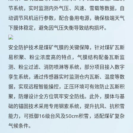
节系统，实时监测内外气压、风速、雪载等数据，自
动调节风机运行参数，配合备用电源，确保极端天气
下膜体稳定，避免因气压失衡导致结构损坏。​
安全防护技术是煤矿气膜的关键保障，针对煤矿瓦斯
易积聚、粉尘浓度高的特点，气膜结构配备瓦斯监
测、粉尘过滤、消防喷淋等系统，部分项目接入数字
孪生系统，通过传感器实时监测仓内瓦斯、温度等数
据，实现远程智能操控，正压环境可有效防止瓦斯积
聚，防爆设计全方位筑牢安全防线。此外，膜体与基
础的锚固技术采用专用钢索系统，提升抗风、抗积雪
能力，可抵御16级台风及50cm积雪，适配煤矿复杂
气候条件。​