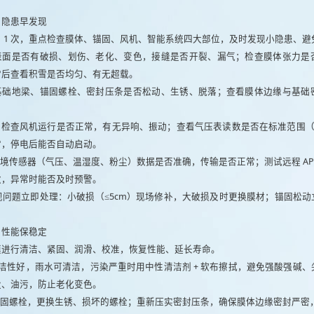
，隐患早发现
 1 次，重点检查膜体、锚固、风机、智能系统四大部位，及时发现小隐患、避
表面是否有破损、划伤、老化、变色，接缝是否开裂、漏气；检查膜体张力是
雪后查看积雪是否均匀、有无超载。
基础地梁、锚固螺栓、密封压条是否松动、生锈、脱落；查看膜体边缘与基础
检查风机运行是否正常，有无异响、振动；查看气压表读数是否在标准范围（200
常，停电后能否自动启动。
境传感器（气压、温湿度、粉尘）数据是否准确，传输是否正常；测试远程 AP
敏，异常时能否及时预警。
问题立即处理：小破损（≤5cm）现场修补，大破损及时更换膜材；锚固松
，性能保稳定
气膜进行清洁、紧固、润滑、校准，恢复性能、延长寿命。
自洁性好，雨水可清洁，污染严重时用中性清洁剂 + 软布擦拭，避免强酸强碱、
尘、油污，防止老化变色。
固螺栓，更换生锈、损坏的螺栓；重新压实密封压条，确保膜体边缘密封严密