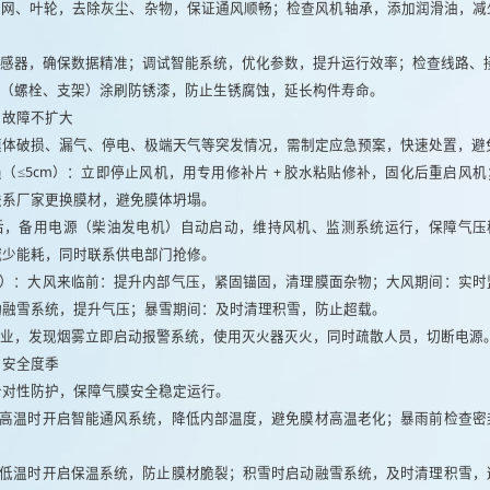
滤网、叶轮，去除灰尘、杂物，保证通风顺畅；检查风机轴承，添加润滑油，减
感器，确保数据精准；调试智能系统，优化参数，提升运行效率；检查线路、
（螺栓、支架）涂刷防锈漆，防止生锈腐蚀，延长构件寿命。
，故障不扩大
膜体破损、漏气、停电、极端天气等突发情况，需制定应急预案，快速处置，避
（≤5cm）：立即停止风机，用专用修补片 + 胶水粘贴修补，固化后重启风机
联系厂家更换膜材，避免膜体坍塌。
后，备用电源（柴油发电机）自动启动，维持风机、监测系统运行，保障气压稳
减少能耗，同时联系供电部门抢修。
暴雪）：大风来临前：提升内部气压，紧固锚固，清理膜面杂物；大风期间：实
动融雪系统，提升气压；暴雪期间：及时清理积雪，防止超载。
业，发现烟雾立即启动报警系统，使用灭火器灭火，同时疏散人员，切断电源
，安全度季
针对性防护，保障气膜安全稳定运行。
）：高温时开启智能通风系统，降低内部温度，避免膜材高温老化；暴雨前检查
）：低温时开启保温系统，防止膜材脆裂；积雪时启动融雪系统，及时清理积雪