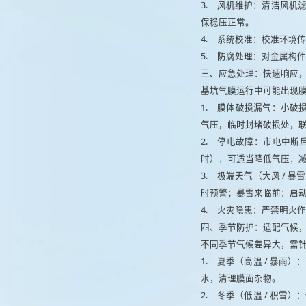
3.
风机维护：清洁风机
保稳压正常。
4.
系统校准：校准环境传
5.
防腐处理：对金属构件
三、应急处理：快速响应
基坑气膜运行中可能出现
1.
膜体破损漏气：小破损
气压，临时封堵破损处，
2.
停电故障：市电中断
时），可适当降低气压，
3.
极端天气（大风 / 
时预警；暴雪来临前：启
4.
火灾隐患：严禁明火作
四、季节防护：适配气候
不同季节气候差异大，需
1.
夏季（高温 / 暴雨
水，清理膜面杂物。
2.
冬季（低温 / 积雪